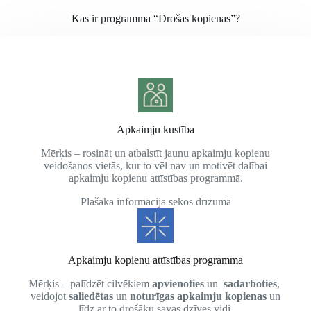
Kas ir programma “Drošas kopienas”?
Apkaimju kustība
Mērķis – rosināt un atbalstīt jaunu apkaimju kopienu
veidošanos vietās, kur to vēl nav un motivēt dalībai
apkaimju kopienu attīstības programmā.
Plašāka informācija sekos drīzumā
Apkaimju kopienu attīstības programma
Mērķis – palīdzēt cilvēkiem
apvienoties
un
sadarboties
,
veidojot
saliedētas
un
noturīgas apkaimju kopienas
un
līdz ar to drošāku savas dzīves vidi.