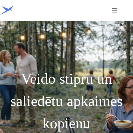
Skip
to
content
Veido stipru un
saliedētu apkaimes
kopienu