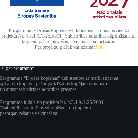
Programmu «Drošas kopienas» līdzfinansē Eiropas Savienība
projekta Nr. 4.3.4.9./1/25/I/001 “Sabiedrības noturības stiprināšana un
kopienu pašorganizēšanās veicināšana« ietvaros.
Par projektu plašāk var uzzināt
šeit
.
Īsi par programmu
Programma “Drošas kopienas” tiek īstenota ar mērķi stiprināt
apkaimju kopienu pašorganizēšanos kopējam labumam
un attīstīt sabiedrības noturības prasmes.
Programma ir daļa no projekta Nr. 4.3.4.9./1/25/I/001
“Sabiedrības noturības stiprināšana un kopienu
pašorganizēšanās veicināšana”.