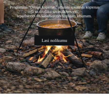
Programma “Drošas kopienas” atbalsta apkaimju kopienas
ceļā uz drošāku savas dzīves vidi –
iepazīstoties un sadarbojoties kopīgam labumam.
Pirmās pieteikšanās rezultāti
Lasi nolikumu