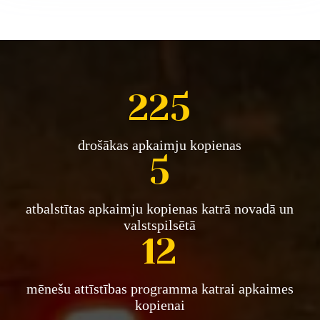
225
drošākas apkaimju kopienas
5
atbalstītas apkaimju kopienas katrā novadā un
valstspilsētā
12
mēnešu attīstības programma katrai apkaimes
kopienai